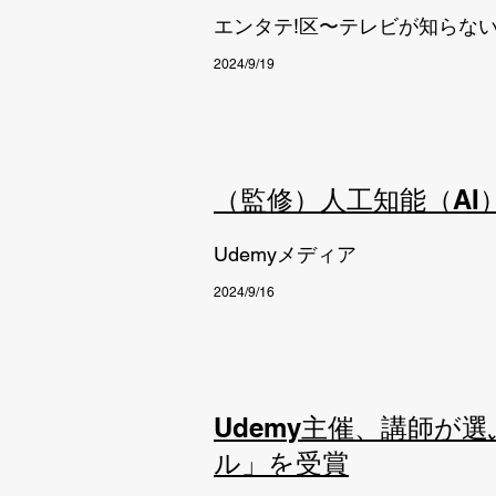
エンタテ!区〜テレビが知らない
2024/9/19
（監修）人工知能（A
Udemyメディア
2024/9/16
Udemy主催、講師が
ル」を受賞