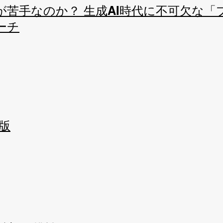
が苦手なのか？ 生成AI時代に不可欠な「
ーチ
版