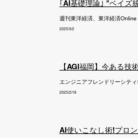
｢AI基礎理論｣ "ベイ
週刊東洋経済、東洋経済Online
2025/3/2
【AGI福岡】今ある技
エンジニアフレンドリーシティ
2025/2/18
AI使いこなし術!プロ