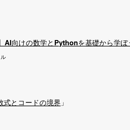
AI向けの数学とPythonを基礎から学
イル
数式とコードの境界
」